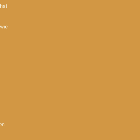
 hat
 wie
den