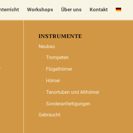
nterricht
Workshops
Über uns
Kontakt
INSTRUMENTE
Neubau
Trompeten
r
Flügelhörner
Hörner
Tenortuben und Althörner
Sonderanfertigungen
Gebraucht