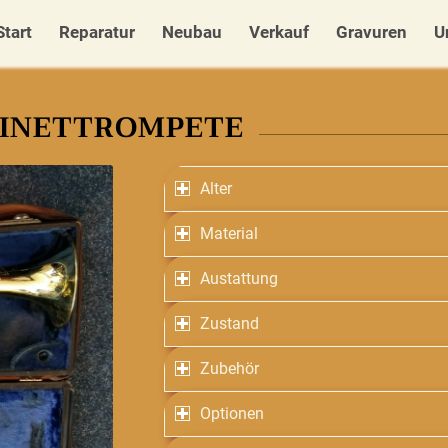
Start
Reparatur
Neubau
Verkauf
Gravuren
U
RINETTROMPETE
Alter
Material
Austattung
Zustand
Zubehör
Optionen