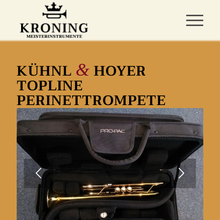
KÜHNL
HOYER
&
TOPLINE
PERINETTROMPETE