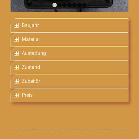
1
2
3
4
5
6
7
Baujahr
Material
Austattung
Zustand
Zubehör
Preis